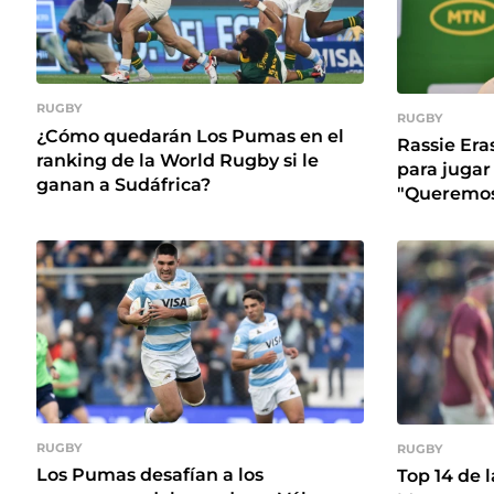
RUGBY
RUGBY
¿Cómo quedarán Los Pumas en el
Rassie Era
ranking de la World Rugby si le
para jugar
ganan a Sudáfrica?
"Queremos 
RUGBY
RUGBY
Los Pumas desafían a los
Top 14 de