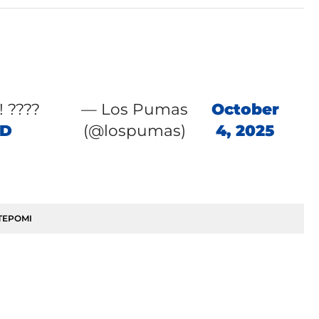
! ????
— Los Pumas
October
aD
(@lospumas)
4, 2025
TEPOMI