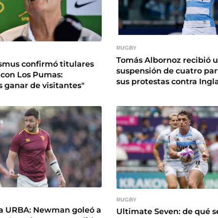
RUGBY
Tomás Albornoz recibió 
smus confirmó titulares
suspensión de cuatro par
 con Los Pumas:
sus protestas contra Ingl
ganar de visitantes"
RUGBY
 la URBA: Newman goleó a
Ultimate Seven: de qué se