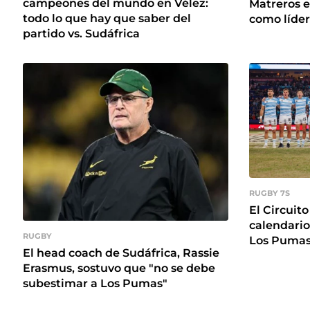
campeones del mundo en Vélez:
Matreros e
todo lo que hay que saber del
como líde
partido vs. Sudáfrica
RUGBY 7S
El Circuit
calendario
RUGBY
Los Pumas
El head coach de Sudáfrica, Rassie
Erasmus, sostuvo que "no se debe
subestimar a Los Pumas"