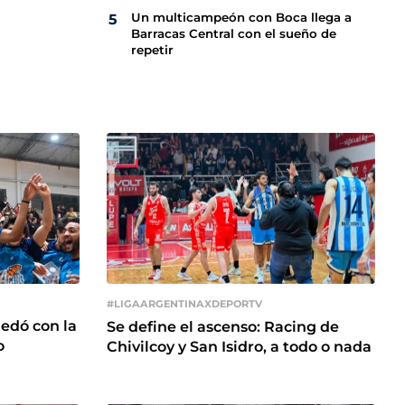
Un multicampeón con Boca llega a
Barracas Central con el sueño de
repetir
#LIGAARGENTINAXDEPORTV
uedó con la
Se define el ascenso: Racing de
o
Chivilcoy y San Isidro, a todo o nada