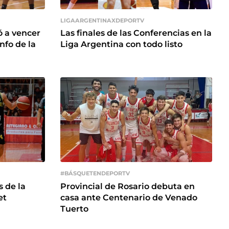
LIGAARGENTINAXDEPORTV
ó a vencer
Las finales de las Conferencias en la
nfo de la
Liga Argentina con todo listo
#BÁSQUETENDEPORTV
s de la
Provincial de Rosario debuta en
et
casa ante Centenario de Venado
Tuerto