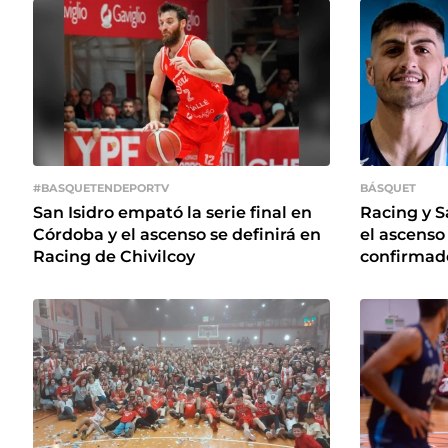
#BASQUETENDEPORTV
BÁSQUET
San Isidro empató la serie final en
Racing y Sa
Córdoba y el ascenso se definirá en
el ascenso
Racing de Chivilcoy
confirmad