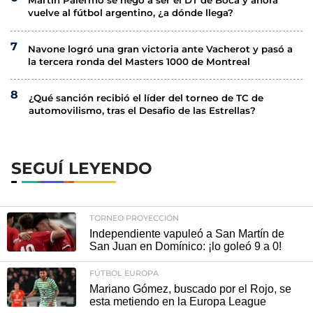
Martín Palermo se negó a ser el DT de Boca y ahora
vuelve al fútbol argentino, ¿a dónde llega?
Navone logró una gran victoria ante Vacherot y pasó a
la tercera ronda del Masters 1000 de Montreal
¿Qué sanción recibió el líder del torneo de TC de
automovilismo, tras el Desafio de las Estrellas?
SEGUÍ LEYENDO
TORNEO PROYECCIÓN
Independiente vapuleó a San Martín de
San Juan en Domínico: ¡lo goleó 9 a 0!
FÚTBOL EUROPA
Mariano Gómez, buscado por el Rojo, se
esta metiendo en la Europa League