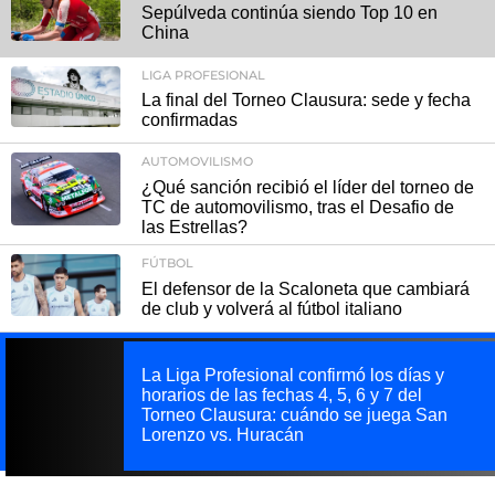
Sepúlveda continúa siendo Top 10 en
China
LIGA PROFESIONAL
La final del Torneo Clausura: sede y fecha
confirmadas
AUTOMOVILISMO
¿Qué sanción recibió el líder del torneo de
TC de automovilismo, tras el Desafio de
las Estrellas?
FÚTBOL
El defensor de la Scaloneta que cambiará
de club y volverá al fútbol italiano
La Liga Profesional confirmó los días y
horarios de las fechas 4, 5, 6 y 7 del
Torneo Clausura: cuándo se juega San
Lorenzo vs. Huracán