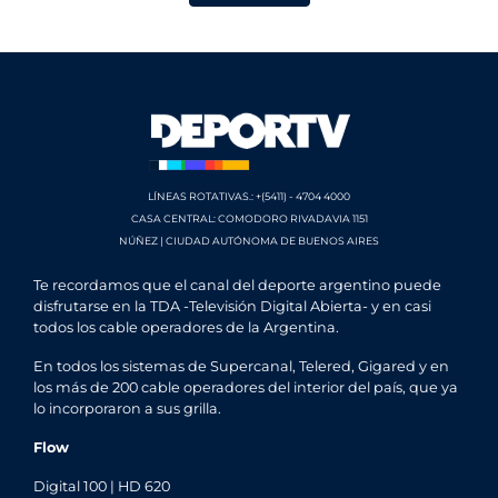
LÍNEAS ROTATIVAS.: +(5411) - 4704 4000
CASA CENTRAL: COMODORO RIVADAVIA 1151
NÚÑEZ | CIUDAD AUTÓNOMA DE BUENOS AIRES
Te recordamos que el canal del deporte argentino puede
disfrutarse en la TDA -Televisión Digital Abierta- y en casi
todos los cable operadores de la Argentina.
En todos los sistemas de Supercanal, Telered, Gigared y en
los más de 200 cable operadores del interior del país, que ya
lo incorporaron a sus grilla.
Flow
Digital 100 | HD 620