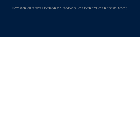
©COPYRIGHT 2025 DEPORTV | TODOS LOS DERECHOS RESERVADOS.