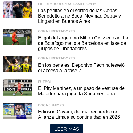
LIBERTADORES Y SUDAMERICANA
Las perlitas en el sorteo de las Copas:
Benedetto ante Boca; Neymar, Depay y
Lingard en Buenos Aires
COPA LIBERTADORES
El gol del argentino Milton Céliz en cancha
de Botafogo metió a Barcelona en fase de
grupos de Libertadores
COPA LIBERTADORES
En los penales, Deportivo Táchira festejó
el acceso a la fase 2
FUTBOL
El Pity Martínez, a un paso de vestirse de
Matador para jugar la Sudamericana
BOCA JUNIORS
Edinson Cavani, del mal recuerdo con
Alianza Lima a su continuidad en 2026
LEER MÁS