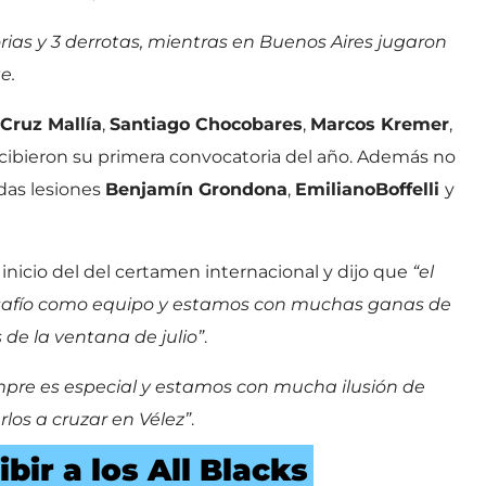
rias y 3 derrotas, mientras en Buenos Aires jugaron
e.
Cruz Mallía
,
Santiago Chocobares
,
Marcos Kremer
,
cibieron su primera convocatoria del año. Además no
ndas lesiones
Benjamín Grondona
,
Emiliano
Boffelli
y
l inicio del del certamen internacional y dijo que
“el
safío como equipo y estamos con muchas ganas de
 de la ventana de julio”
.
mpre es especial y estamos con mucha ilusión de
los a cruzar en Vélez”
.
ibir a los All Blacks