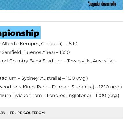
mpionship
o Alberto Kempes, Córdoba) – 18:10
 Sarsfield, Buenos Aires) – 18:10
nd Country Bank Stadium – Townsville, Australia) –
adium – Sydney, Australia) – 1:00 (Arg.)
odbets Kings Park – Durban, Sudáfrica) – 12:10 (Arg.)
dium Twickenham – Londres, Inglaterra) – 11:00 (Arg.)
GBY
FELIPE CONTEPOMI