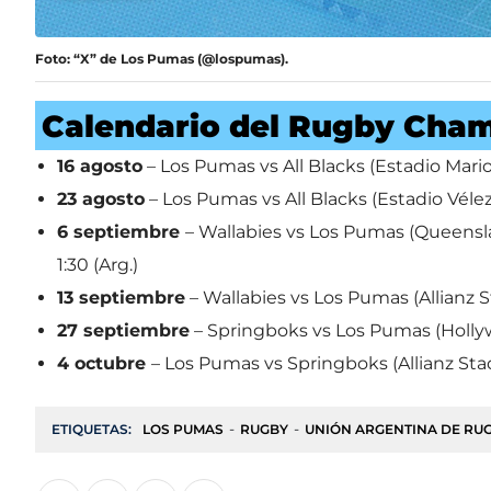
Foto: “X” de Los Pumas (@lospumas).
Calendario del Rugby Cha
16 agosto
– Los Pumas vs All Blacks (Estadio Mari
23 agosto
– Los Pumas vs All Blacks (Estadio Vélez
6 septiembre
– Wallabies vs Los Pumas (Queensla
1:30 (Arg.)
13 septiembre
– Wallabies vs Los Pumas (Allianz St
27 septiembre
– Springboks vs Los Pumas (Hollywo
4 octubre
– Los Pumas vs Springboks (Allianz Sta
ETIQUETAS:
LOS PUMAS
RUGBY
UNIÓN ARGENTINA DE RU