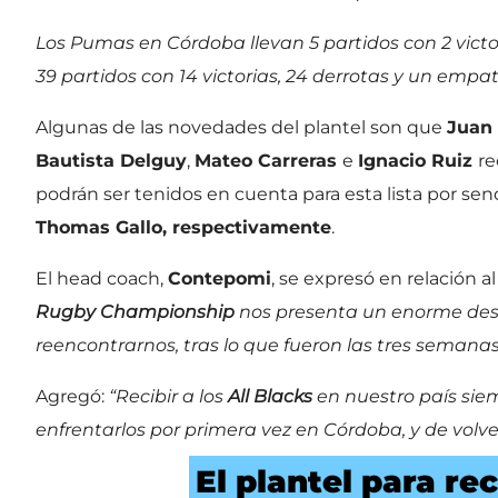
Los Pumas en Córdoba llevan 5 partidos con 2 victo
39 partidos con 14 victorias, 24 derrotas y un empat
Algunas de las novedades del plantel son que
Juan 
Bautista Delguy
,
Mateo Carreras
e
Ignacio Ruiz
re
podrán ser tenidos en cuenta para esta lista por se
Thomas Gallo, respectivamente
.
El head coach,
Contepomi
, se expresó en relación a
Rugby Championship
nos presenta un enorme de
reencontrarnos, tras lo que fueron las tres semanas
Agregó:
“Recibir a los
All Blacks
en nuestro país sie
enfrentarlos por primera vez en Córdoba, y de volver
El plantel para rec