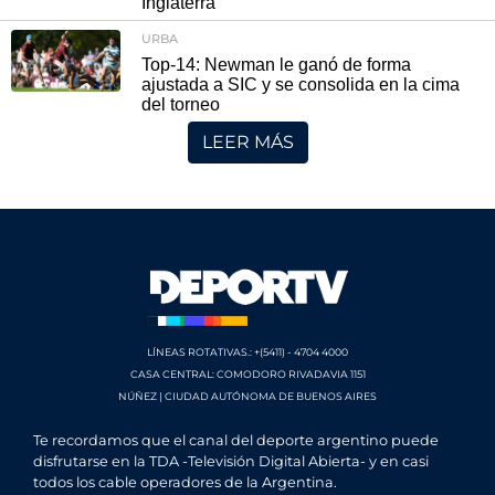
Inglaterra
URBA
Top-14: Newman le ganó de forma
ajustada a SIC y se consolida en la cima
del torneo
LEER MÁS
LÍNEAS ROTATIVAS.: +(5411) - 4704 4000
CASA CENTRAL: COMODORO RIVADAVIA 1151
NÚÑEZ | CIUDAD AUTÓNOMA DE BUENOS AIRES
Te recordamos que el canal del deporte argentino puede
disfrutarse en la TDA -Televisión Digital Abierta- y en casi
todos los cable operadores de la Argentina.