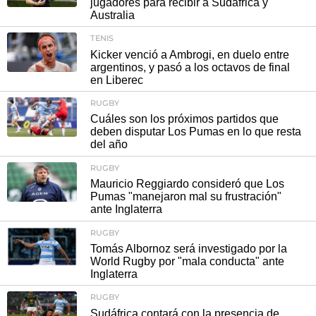
jugadores para recibir a Sudáfrica y
Australia
TENIS
Kicker venció a Ambrogi, en duelo entre
argentinos, y pasó a los octavos de final
en Liberec
RUGBY
Cuáles son los próximos partidos que
deben disputar Los Pumas en lo que resta
del año
RUGBY
Mauricio Reggiardo consideró que Los
Pumas "manejaron mal su frustración"
ante Inglaterra
RUGBY
Tomás Albornoz será investigado por la
World Rugby por "mala conducta" ante
Inglaterra
RUGBY
Sudáfrica contará con la presencia de