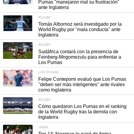
Pumas "manejaron mal su frustración"
ante Inglaterra
RUGBY
Tomás Albornoz será investigado por la
World Rugby por "mala conducta" ante
Inglaterra
RUGBY
Sudáfrica contará con la presencia de
Feinberg-Mngomezulu para enfrentar a
Los Pumas
LOS PUMAS
Felipe Contepomi evaluó que Los Pumas
"deben ser más inteligentes" ante rivales
como Inglaterra
RUGBY
Cómo quedaron Los Pumas en el ranking
de la World Rugby tras la derrota con
Inglaterra
URBA
Top-14: Newman le ganó de forma