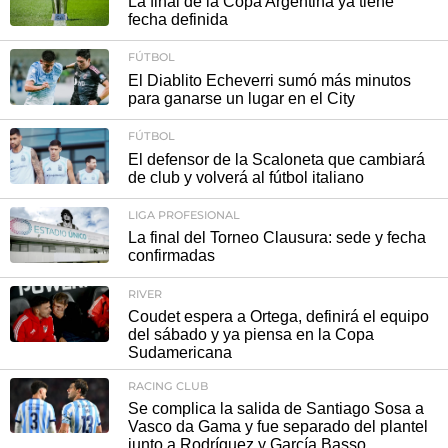
La final de la Copa Argentina ya tiene
fecha definida
FÚTBOL
El Diablito Echeverri sumó más minutos
para ganarse un lugar en el City
FÚTBOL
El defensor de la Scaloneta que cambiará
de club y volverá al fútbol italiano
LIGA PROFESIONAL
La final del Torneo Clausura: sede y fecha
confirmadas
RIVER
Coudet espera a Ortega, definirá el equipo
del sábado y ya piensa en la Copa
Sudamericana
RACING CLUB
Se complica la salida de Santiago Sosa a
Vasco da Gama y fue separado del plantel
junto a Rodríguez y García Basso