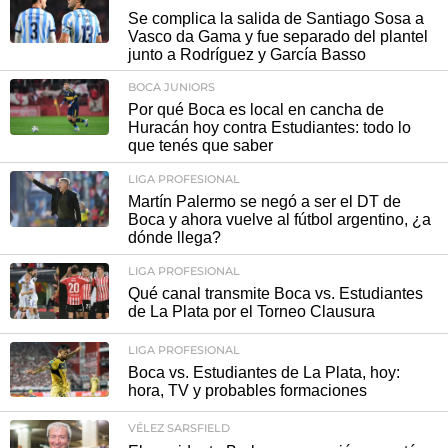
Se complica la salida de Santiago Sosa a
Vasco da Gama y fue separado del plantel
junto a Rodríguez y García Basso
BOCA JUNIORS
Por qué Boca es local en cancha de
Huracán hoy contra Estudiantes: todo lo
que tenés que saber
LIGA PROFESIONAL
Martín Palermo se negó a ser el DT de
Boca y ahora vuelve al fútbol argentino, ¿a
dónde llega?
LIGA PROFESIONAL
Qué canal transmite Boca vs. Estudiantes
de La Plata por el Torneo Clausura
LIGA PROFESIONAL
Boca vs. Estudiantes de La Plata, hoy:
hora, TV y probables formaciones
VÉLEZ SARSFIELD