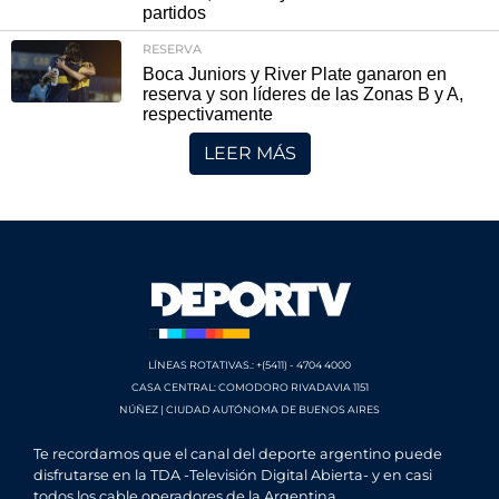
partidos
RESERVA
Boca Juniors y River Plate ganaron en
reserva y son líderes de las Zonas B y A,
respectivamente
LEER MÁS
LÍNEAS ROTATIVAS.: +(5411) - 4704 4000
CASA CENTRAL: COMODORO RIVADAVIA 1151
NÚÑEZ | CIUDAD AUTÓNOMA DE BUENOS AIRES
Te recordamos que el canal del deporte argentino puede
disfrutarse en la TDA -Televisión Digital Abierta- y en casi
todos los cable operadores de la Argentina.