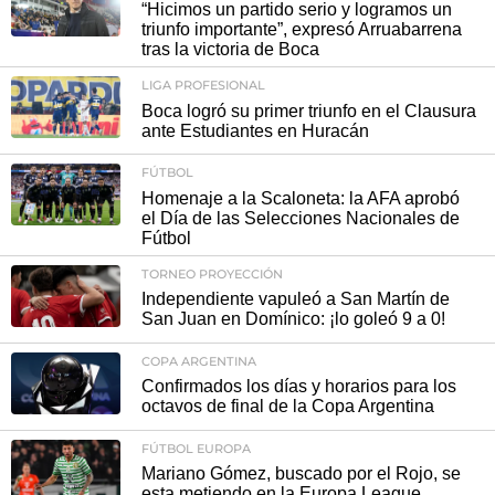
“Hicimos un partido serio y logramos un
triunfo importante”, expresó Arruabarrena
tras la victoria de Boca
LIGA PROFESIONAL
Boca logró su primer triunfo en el Clausura
ante Estudiantes en Huracán
FÚTBOL
Homenaje a la Scaloneta: la AFA aprobó
el Día de las Selecciones Nacionales de
Fútbol
TORNEO PROYECCIÓN
Independiente vapuleó a San Martín de
San Juan en Domínico: ¡lo goleó 9 a 0!
COPA ARGENTINA
Confirmados los días y horarios para los
octavos de final de la Copa Argentina
FÚTBOL EUROPA
Mariano Gómez, buscado por el Rojo, se
esta metiendo en la Europa League