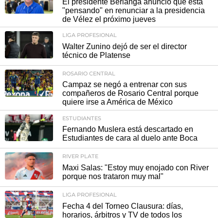
El presidente Berlanga anunció que está
"pensando" en renunciar a la presidencia
de Vélez el próximo jueves
LIGA PROFESIONAL
Walter Zunino dejó de ser el director
técnico de Platense
ROSARIO CENTRAL
Campaz se negó a entrenar con sus
compañeros de Rosario Central porque
quiere irse a América de México
ESTUDIANTES
Fernando Muslera está descartado en
Estudiantes de cara al duelo ante Boca
RIVER PLATE
Maxi Salas: "Estoy muy enojado con River
porque nos trataron muy mal"
LIGA PROFESIONAL
Fecha 4 del Torneo Clausura: días,
horarios, árbitros y TV de todos los