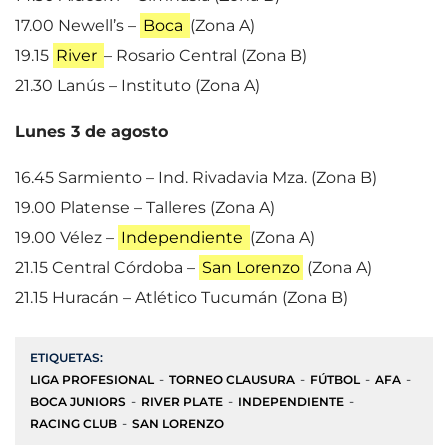
17.00 Newell’s –
Boca
(Zona A)
19.15
River
– Rosario Central (Zona B)
21.30 Lanús – Instituto (Zona A)
Lunes 3 de agosto
16.45 Sarmiento – Ind. Rivadavia Mza. (Zona B)
19.00 Platense – Talleres (Zona A)
19.00 Vélez –
Independiente
(Zona A)
21.15 Central Córdoba –
San Lorenzo
(Zona A)
21.15 Huracán – Atlético Tucumán (Zona B)
ETIQUETAS:
LIGA PROFESIONAL
TORNEO CLAUSURA
FÚTBOL
AFA
BOCA JUNIORS
RIVER PLATE
INDEPENDIENTE
RACING CLUB
SAN LORENZO