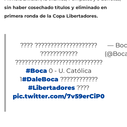
sin haber cosechado títulos y eliminado en
primera ronda de la Copa Libertadores.
???? ????????????????????
— Boc
????????????
(@BocaJ
????????????????????????????
#Boca
0 - U. Católica
1
#DaleBoca
????????????
#Libertadores
????
pic.twitter.com/7v59erCiP0