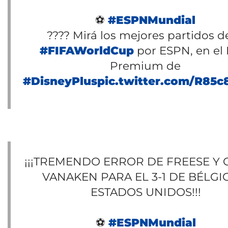
⚽
#ESPNMundial
???? Mirá los mejores partidos de
#FIFAWorldCup
por ESPN, en el 
Premium de
#DisneyPlus
pic.twitter.com/R85
¡¡¡TREMENDO ERROR DE FREESE Y 
VANAKEN PARA EL 3-1 DE BÉLGI
ESTADOS UNIDOS!!!
⚽
#ESPNMundial