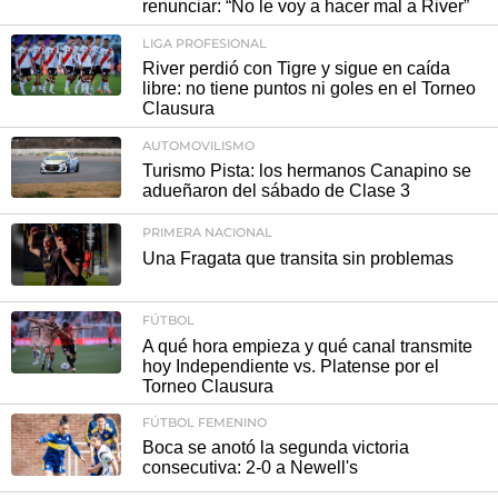
renunciar: “No le voy a hacer mal a River”
LIGA PROFESIONAL
River perdió con Tigre y sigue en caída
libre: no tiene puntos ni goles en el Torneo
Clausura
AUTOMOVILISMO
Turismo Pista: los hermanos Canapino se
adueñaron del sábado de Clase 3
PRIMERA NACIONAL
Una Fragata que transita sin problemas
FÚTBOL
A qué hora empieza y qué canal transmite
hoy Independiente vs. Platense por el
Torneo Clausura
FÚTBOL FEMENINO
Boca se anotó la segunda victoria
consecutiva: 2-0 a Newell's