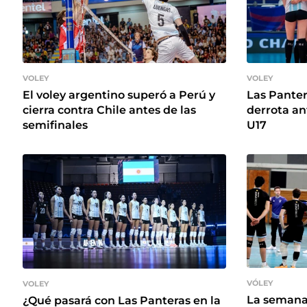
VOLEY
VOLEY
El voley argentino superó a Perú y
Las Panter
cierra contra Chile antes de las
derrota an
semifinales
U17
VÓLEY
VOLEY
La semana 
¿Qué pasará con Las Panteras en la