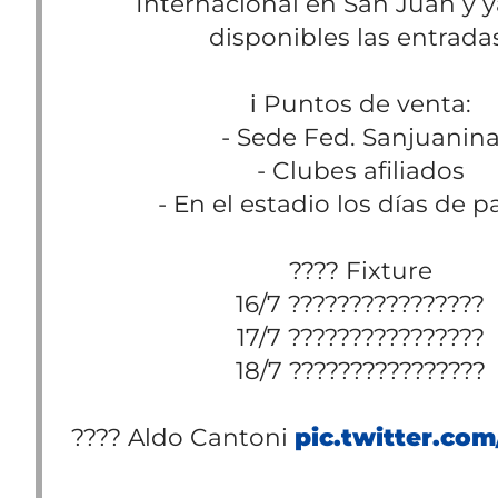
Internacional en San Juan y y
disponibles las entrada
ℹ️ Puntos de venta:
- Sede Fed. Sanjuanin
- Clubes afiliados
- En el estadio los días de p
????️ Fixture
16/7 ????????????????
17/7 ????????????????
18/7 ????????????????
????️ Aldo Cantoni
pic.twitter.co