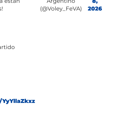
a están
Argentino
8,
s!
(@Voley_FeVA)
2026
a
artido
m/YyYllaZkxz