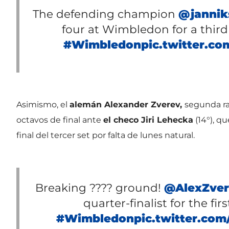
The defending champion
@jannik
four at Wimbledon for a third
#Wimbledon
pic.twitter.c
Asimismo, el
alemán Alexander Zverev,
segunda ra
octavos de final ante
el checo Jiri Lehecka
(14°), q
final del tercer set por falta de lunes natural.
Breaking ???? ground!
@AlexZver
quarter-finalist for the fir
#Wimbledon
pic.twitter.c