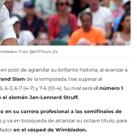
 Wimbledon. Foto: @ATPTours_ES
n post de agrandar su brillante historia, al avanzar a
Grand Slam
de la temporada, tras superar al
6, 6-3, 6-7 (4-7) y 7-6 (10-4). Su rival será e
l número 1
ó al alemán Jan-Lennard Struff.
z en su carrera profesional a las semifinales de
s y va en búsqueda de alcanzar su octavo título, para
nfador
en el césped de Wimbledon.