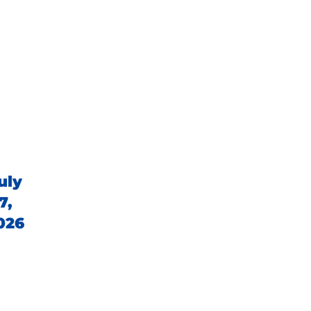
uly
7,
026