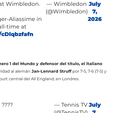
 at Wimbledon.
— Wimbledon
July
(@Wimbledon)
7,
er-Aliassime in
2026
all-time at
/cDlqbzfafn
ro 1 del Mundo y defensor del título, el italiano
idad al alemán
Jan-Lennard Struff
por 7-5, 7-6 (7-5) y
ourt central del All England, en Londres.
????
— Tennis TV
July
(@TennisTV)
7,