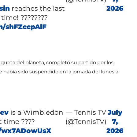
sin
reaches the last
2026
 time! ????????
om/shFZccpAlF
queta del planeta, completó su partido por los
ue había sido suspendido en la jornada del lunes al
ev
is a Wimbledon
— Tennis TV
July
st time ????
(@TennisTV)
7,
om/wx7ADowUsX
2026