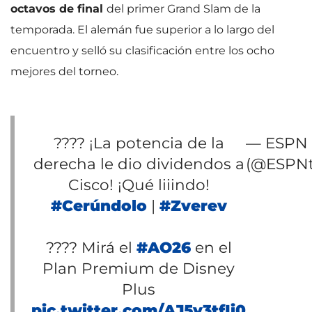
octavos de final
del primer Grand Slam de la
temporada. El alemán fue superior a lo largo del
encuentro y selló su clasificación entre los ocho
mejores del torneo.
???? ¡La potencia de la
— ESPN 
derecha le dio dividendos a
(@ESPNt
Cisco! ¡Qué liiindo!
#Cerúndolo
|
#Zverev
???? Mirá el
#AO26
en el
Plan Premium de Disney
Plus
pic.twitter.com/AJ5v3tfIi0