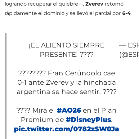
logrando recuperar el quiebre—,
Zverev
retomó
rápidamente el dominio y se llevó el parcial por
6-4
.
¡EL ALIENTO SIEMPRE
— ESP
PRESENTE! ????
(@ESP
???????? Fran Cerúndolo cae
0-1 ante Zverev y la hinchada
argentina se hace sentir. ????
???? Mirá el
#AO26
en el Plan
Premium de
#DisneyPlus
.
pic.twitter.com/0782zSW0Ja