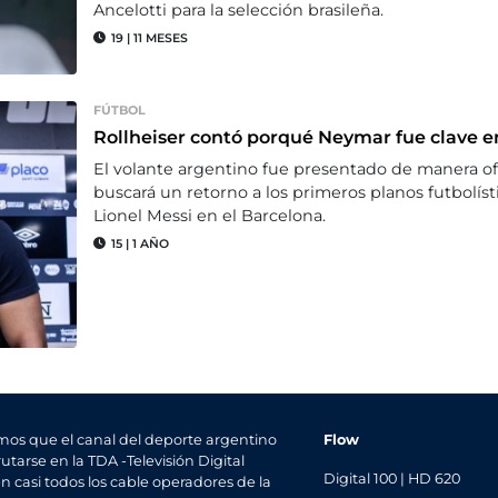
Ancelotti para la selección brasileña.
19
|
11 MESES
FÚTBOL
Rollheiser contó porqué Neymar fue clave e
El volante argentino fue presentado de manera ofic
buscará un retorno a los primeros planos futbolísti
Lionel Messi en el Barcelona.
15
|
1 AÑO
mos que el canal del deporte argentino
Flow
utarse en la TDA -Televisión Digital
Digital 100 | HD 620
en casi todos los cable operadores de la