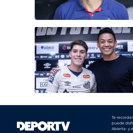
Te recorda
puede disfr
Abierta- y 