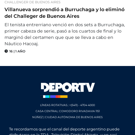
CHALLENGER DE BUENOS AIRES
Villanueva sorprendió a Burruchaga y lo eliminó
del Challeger de Buenos Aires
El tenista entrerriano venció en dos sets a Burruchaga,
primer cabeza de serie, pasó a los cuartos de final y lo
marginó del certamen que que se lleva a cabo en
Náutico Hacoaj.
16
|
1 AÑO
LÍNEAS ROTATIVAS.: +(5411) - 4704 4000
CASA CENTRAL: COMODORO RIVADAVIA 1151
NÚÑEZ | CIUDAD AUTÓNOMA DE BUENOS AIRES
Te recordamos que el canal del deporte argentino puede
disfrutarse en la TDA -Televisión Digital Abierta- y en casi