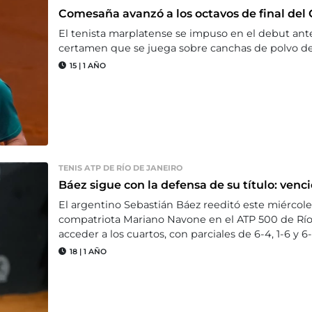
Comesaña avanzó a los octavos de final del
El tenista marplatense se impuso en el debut ante 
certamen que se juega sobre canchas de polvo de 
15
|
1 AÑO
TENIS ATP DE RÍO DE JANEIRO
Báez sigue con la defensa de su título: venc
El argentino Sebastián Báez reeditó este miércoles
compatriota Mariano Navone en el ATP 500 de Río d
acceder a los cuartos, con parciales de 6-4, 1-6 y 6-
18
|
1 AÑO