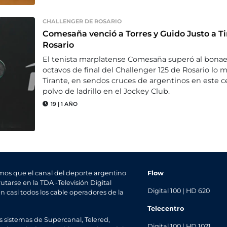
CHALLENGER DE ROSARIO
Comesaña venció a Torres y Guido Justo a Ti
Rosario
El tenista marplatense Comesaña superó al bonaere
octavos de final del Challenger 125 de Rosario lo
Tirante, en sendos cruces de argentinos en este 
polvo de ladrillo en el Jockey Club.
19
|
1 AÑO
mos que el canal del deporte argentino
Flow
utarse en la TDA -Televisión Digital
Digital 100 | HD 620
en casi todos los cable operadores de la
Telecentro
s sistemas de Supercanal, Telered,
Digital 100 | HD 1021