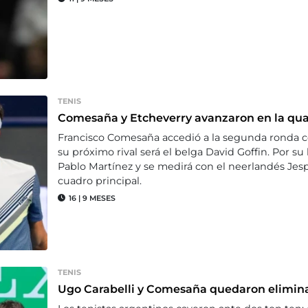
TENIS
Comesaña y Etcheverry avanzaron en la qual
Francisco Comesaña accedió a la segunda ronda con
su próximo rival será el belga David Goffin. Por s
Pablo Martínez y se medirá con el neerlandés Jes
cuadro principal.
16
|
9 MESES
TENIS
Ugo Carabelli y Comesaña quedaron elimin