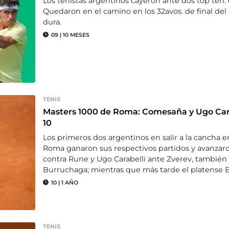
Los tenistas argentinos cayeron ante dos top ten: e
Quedaron en el camino en los 32avos. de final del
dura.
09
|
10 MESES
TENIS
Masters 1000 de Roma: Comesaña y Ugo Cara
10
Los primeros dos argentinos en salir a la cancha e
Roma ganaron sus respectivos partidos y avanza
contra Rune y Ugo Carabelli ante Zverev, también
Burruchaga; mientras que más tarde el platense 
10
|
1 AÑO
TENIS