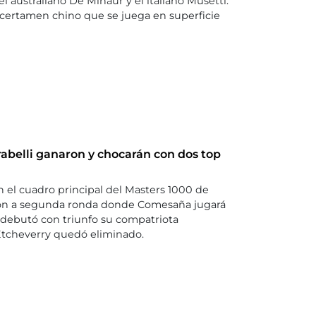
l australiano De Minaur y el italiano Musetti.
 certamen chino que se juega en superficie
belli ganaron y chocarán con dos top
n el cuadro principal del Masters 1000 de
ron a segunda ronda donde Comesaña jugará
 debutó con triunfo su compatriota
Etcheverry quedó eliminado.