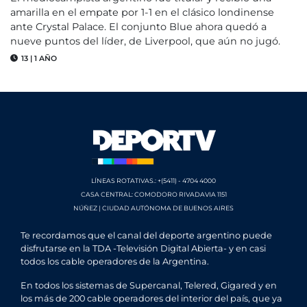
amarilla en el empate por 1-1 en el clásico londinense
ante Crystal Palace. El conjunto Blue ahora quedó a
nueve puntos del líder, de Liverpool, que aún no jugó.
13
|
1 AÑO
LÍNEAS ROTATIVAS.: +(5411) - 4704 4000
CASA CENTRAL: COMODORO RIVADAVIA 1151
NÚÑEZ | CIUDAD AUTÓNOMA DE BUENOS AIRES
Te recordamos que el canal del deporte argentino puede
disfrutarse en la TDA -Televisión Digital Abierta- y en casi
todos los cable operadores de la Argentina.
En todos los sistemas de Supercanal, Telered, Gigared y en
los más de 200 cable operadores del interior del país, que ya