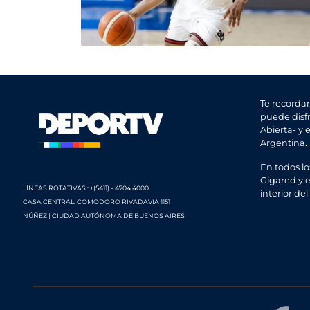
Te recorda
puede disfr
Abierta- y 
Argentina.
En todos lo
Gigared y e
LÍNEAS ROTATIVAS.: +(5411) - 4704 4000
interior del
CASA CENTRAL: COMODORO RIVADAVIA 1151
NÚÑEZ | CIUDAD AUTÓNOMA DE BUENOS AIRES