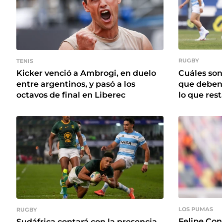
RUGBY
TENIS
Cuáles son
Kicker venció a Ambrogi, en duelo
que deben
entre argentinos, y pasó a los
lo que res
octavos de final en Liberec
LOS PUMAS
RUGBY
Felipe Co
Sudáfrica contará con la presencia