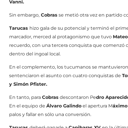
Vanni.
Sin embargo,
Cobras
se metió otra vez en partido co
Tarucas
hizo gala de su potencial y terminó el prime
marcador, merced al protagonismo que tuvo
Mateo
recuerdo, con una tercera conquista que comenzó co
dentro del ingoal local.
En el complemento, los tucumanos se mantuvieron c
sentenciaron el asunto con cuatro conquistas de
To
y Simón Pfister.
En tanto, para
Cobras
descontaron Pe
dro Aparecido
En el equipo de
Álvaro Galindo
el apertura M
áximo
palos y fallar en sólo una conversión.
Tarucas
deberá ganarle a
Capibaras XV
en la últim