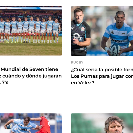
RUGBY
o Mundial de Seven tiene
¿Cuál sería la posible fo
: cuándo y dónde jugarán
Los Pumas para jugar con
 7's
en Vélez?