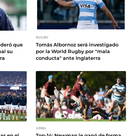
RUGBY
ideró que
Tomás Albornoz será investigado
al su
por la World Rugby por "mala
ra
conducta" ante Inglaterra
URBA
s en el
Top-14: Newman le ganó de forma