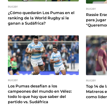
RUGBY
RUGBY
¿Cómo quedarán Los Pumas en el
Rassie Era
ranking de la World Rugby si le
para jugar
ganan a Sudáfrica?
"Queremos 
RUGBY
RUGBY
Los Pumas desafían a los
Top 14 de
campeones del mundo en Vélez:
Matreros e
todo lo que hay que saber del
como líde
partido vs. Sudáfrica