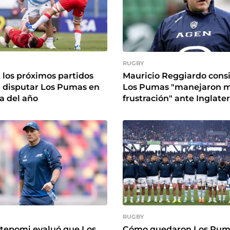
RUGBY
 los próximos partidos
Mauricio Reggiardo cons
 disputar Los Pumas en
Los Pumas "manejaron m
ta del año
frustración" ante Inglater
RUGBY
ntepomi evaluó que Los
Cómo quedaron Los Puma