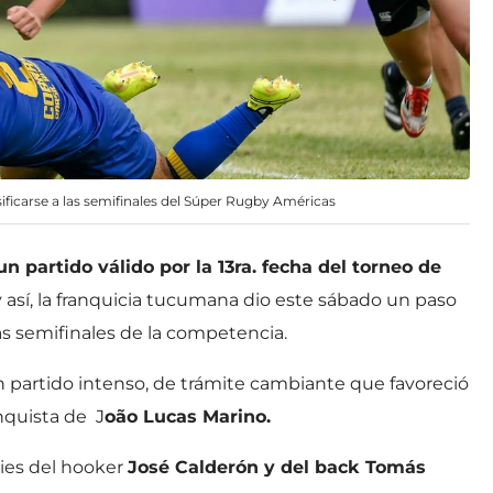
sificarse a las semifinales del Súper Rugby Américas
un partido válido por la 13ra. fecha del torneo de
 y así, la franquicia tucumana dio este sábado un paso
 las semifinales de la competencia.
un partido intenso, de trámite cambiante que favoreció
nquista de J
oão Lucas Marino.
tries del hooker
José Calderón y del back Tomás