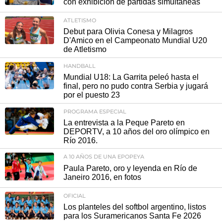
con exhibición de partidas simultáneas
ATLETISMO
Debut para Olivia Conesa y Milagros
D'Amico en el Campeonato Mundial U20
de Atletismo
HANDBALL
Mundial U18: La Garrita peleó hasta el
final, pero no pudo contra Serbia y jugará
por el puesto 23
PROGRAMA ESPECIAL
La entrevista a la Peque Pareto en
DEPORTV, a 10 años del oro olímpico en
Río 2016.
A 10 AÑOS DE UNA EPOPEYA
Paula Pareto, oro y leyenda en Río de
Janeiro 2016, en fotos
OFICIAL
Los planteles del softbol argentino, listos
para los Suramericanos Santa Fe 2026