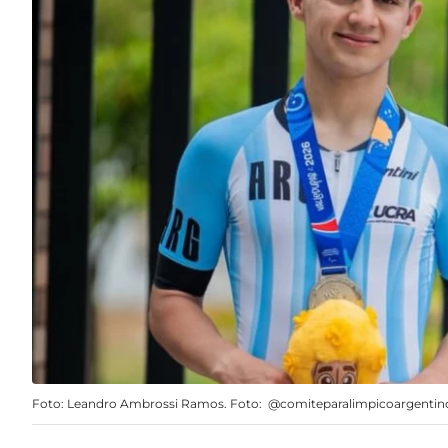
Foto: Leandro Ambrossi Ramos. Foto: @comiteparalimpicoargentin