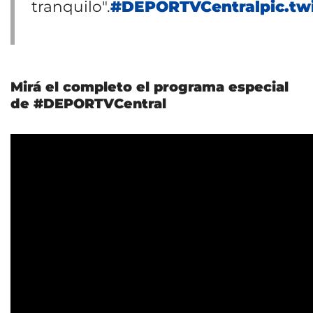
tranquilo".
#DEPORTVCentral
pic.t
Mirá el completo el programa especial
de #DEPORTVCentral