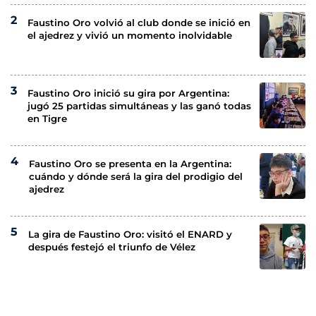
Faustino Oro volvió al club donde se inició en
el ajedrez y vivió un momento inolvidable
Faustino Oro inició su gira por Argentina:
jugó 25 partidas simultáneas y las ganó todas
en Tigre
Faustino Oro se presenta en la Argentina:
cuándo y dónde será la gira del prodigio del
ajedrez
La gira de Faustino Oro: visitó el ENARD y
después festejó el triunfo de Vélez