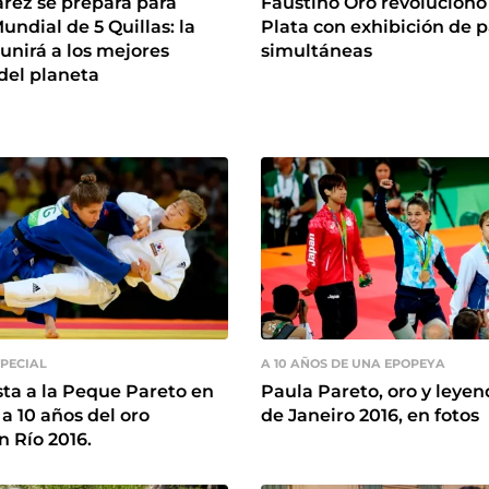
rez se prepara para
Faustino Oro revolucionó
Mundial de 5 Quillas: la
Plata con exhibición de p
eunirá a los mejores
simultáneas
 del planeta
PECIAL
A 10 AÑOS DE UNA EPOPEYA
sta a la Peque Pareto en
Paula Pareto, oro y leyen
 10 años del oro
de Janeiro 2016, en fotos
n Río 2016.