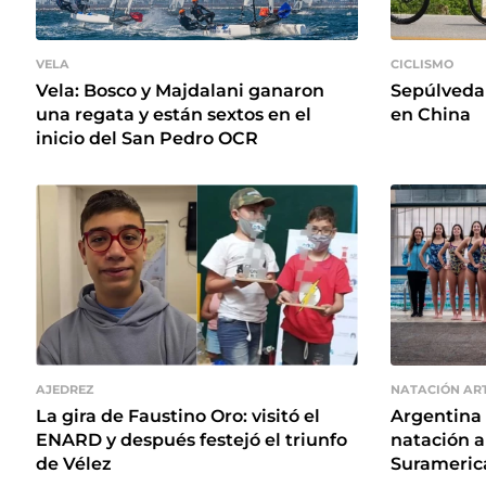
VELA
CICLISMO
Vela: Bosco y Majdalani ganaron
Sepúlveda 
una regata y están sextos en el
en China
inicio del San Pedro OCR
AJEDREZ
NATACIÓN ART
La gira de Faustino Oro: visitó el
Argentina 
ENARD y después festejó el triunfo
natación a
de Vélez
Surameric