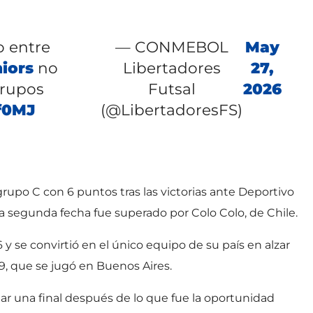
o entre
— CONMEBOL
May
iors
no
Libertadores
27,
Grupos
Futsal
2026
f0MJ
(@LibertadoresFS)
grupo C con 6 puntos tras las victorias ante Deportivo
la segunda fecha fue superado por Colo Colo, de Chile.
 se convirtió en el único equipo de su país en alzar
19, que se jugó en Buenos Aires.
tar una final después de lo que fue la oportunidad