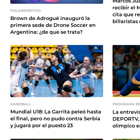
Marcos Juá
recibir el 
POLIDEPORTIVO
cita que r
Brown de Adrogué inauguró la
billaristas
primera sede de Drone Soccer en
Argentina: ¿de que se trata?
HANDBALL
PROGRAMA ES
Mundial U18: La Garrita peleó hasta
La entrevi
el final, pero no pudo contra Serbia
DEPORTV, a
y jugará por el puesto 23
olímpico e