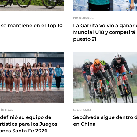
HANDBALL
La Garrita volvió a ganar 
se mantiene en el Top 10
Mundial U18 y competirá 
puesto 21
ÍSTICA
CICLISMO
definió su equipo de
Sepúlveda sigue dentro d
rtística para los Juegos
en China
anos Santa Fe 2026