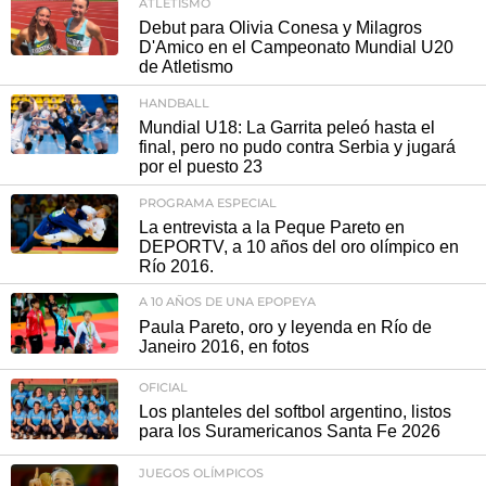
ATLETISMO
Debut para Olivia Conesa y Milagros
D'Amico en el Campeonato Mundial U20
de Atletismo
HANDBALL
Mundial U18: La Garrita peleó hasta el
final, pero no pudo contra Serbia y jugará
por el puesto 23
PROGRAMA ESPECIAL
La entrevista a la Peque Pareto en
DEPORTV, a 10 años del oro olímpico en
Río 2016.
A 10 AÑOS DE UNA EPOPEYA
Paula Pareto, oro y leyenda en Río de
Janeiro 2016, en fotos
OFICIAL
Los planteles del softbol argentino, listos
para los Suramericanos Santa Fe 2026
JUEGOS OLÍMPICOS