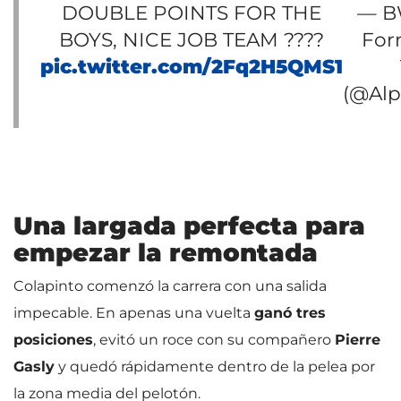
DOUBLE POINTS FOR THE
— B
BOYS, NICE JOB TEAM ????
For
pic.twitter.com/2Fq2H5QMS1
(@Alp
Una largada perfecta para
empezar la remontada
Colapinto comenzó la carrera con una salida
impecable. En apenas una vuelta
ganó tres
posiciones
, evitó un roce con su compañero
Pierre
Gasly
y quedó rápidamente dentro de la pelea por
la zona media del pelotón.