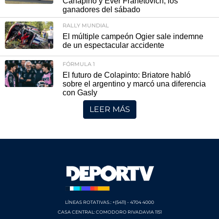
Canapino y Ever Franetovich, los
ganadores del sábado
RALLY MUNDIAL
El múltiple campeón Ogier sale indemne
de un espectacular accidente
FÓRMULA 1
El futuro de Colapinto: Briatore habló
sobre el argentino y marcó una diferencia
con Gasly
LEER MÁS
LÍNEAS ROTATIVAS.: +(5411) - 4704 4000
CASA CENTRAL: COMODORO RIVADAVIA 1151