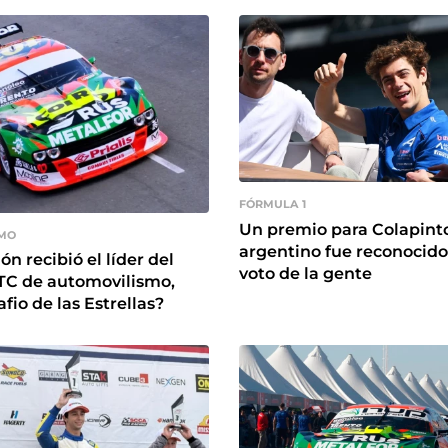
FÓRMULA 1
Un premio para Colapinto:
MO
argentino fue reconocido
n recibió el líder del
voto de la gente
TC de automovilismo,
afio de las Estrellas?