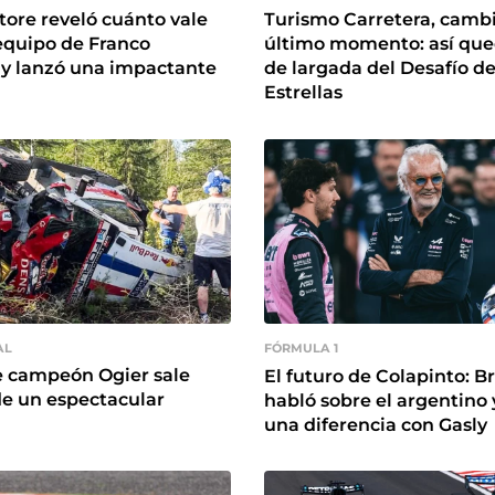
atore reveló cuánto vale
Turismo Carretera, camb
 equipo de Franco
último momento: así qued
 y lanzó una impactante
de largada del Desafío de
Estrellas
AL
FÓRMULA 1
e campeón Ogier sale
El futuro de Colapinto: B
e un espectacular
habló sobre el argentino
una diferencia con Gasly