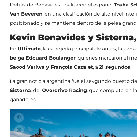
Detrás de Benavides finalizaron el español
Tosha Sc
Van Beveren
, en una clasificación de alto nivel int
posicionado y se mantiene dentro de la pelea grande
Kevin Benavides y Sisterna,
En
Ultimate
, la categoría principal de autos, la jo
belga Edouard Boulanger
, quienes marcaron el m
Saood Variwa y François Cazalet
, a
21 segundos
.
La gran noticia argentina fue el sevgundo puesto d
Sisterna
, del
Overdrive Racing
, que completaron la
ganadores.