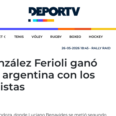
ET
TENIS
VÓLEY
RUGBY
BOXEO
HOCKEY
26-05-2026 18:45 - RALLY RAID
nzález Ferioli ganó
 argentina con los
istas
endoza, donde Luciano Benavides se metió segundo