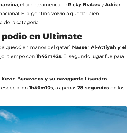
hareina
, el anorteamericano
Ricky Brabec
y
Adrien
ernacional. El argentino volvió a quedar bien
 de la categoría.
 podio en Ultimate
rnada quedó en manos del qatarí
Nasser Al-Attiyah y el
ejor tiempo con
1h45m42s
. El segundo lugar fue para
e
Kevin Benavides y su navegante Lisandro
 especial en
1h46m10s
, a apenas
28 segundos
de los