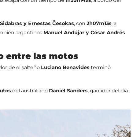
la etapa con un tiempo de
1h55m49s
, a bordo del
Sidabras y Ernestas Česokas
, con
2h07m13s
, a
también argentinos
Manuel Andújar y César Andrés
 entre las motos
 donde el salteño
Luciano Benavides
terminó
utos
del australiano
Daniel Sanders
, ganador del día