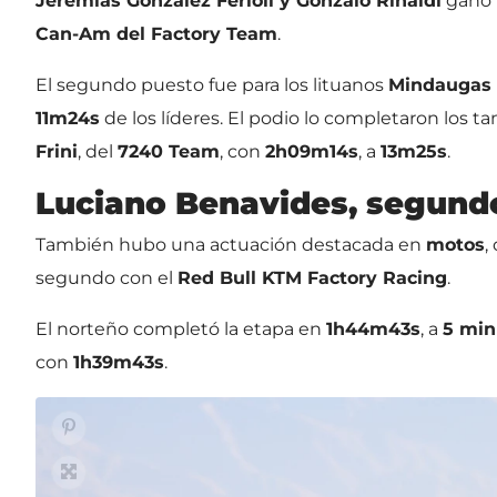
Jeremías González Ferioli y Gonzalo Rinaldi
ganó 
Can-Am del Factory Team
.
El segundo puesto fue para los lituanos
Mindaugas 
11m24s
de los líderes. El podio lo completaron los 
Frini
, del
7240 Team
, con
2h09m14s
, a
13m25s
.
Luciano Benavides, segundo
También hubo una actuación destacada en
motos
,
segundo con el
Red Bull KTM Factory Racing
.
El norteño completó la etapa en
1h44m43s
, a
5 min
con
1h39m43s
.