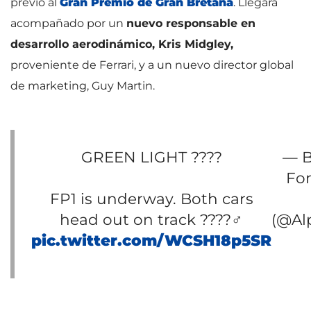
previo al
Gran Premio de Gran Bretaña
. Llegará
acompañado por un
nuevo responsable en
desarrollo aerodinámico, Kris Midgley,
proveniente de Ferrari, y a un nuevo director global
de marketing, Guy Martin.
GREEN LIGHT ????
— B
Fo
FP1 is underway. Both cars
head out on track ????‍♂️
(@Al
pic.twitter.com/WCSH18p5SR