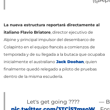
(@Alp
La nueva estructura reportará directamente al
italiano Flavio Briatore
, director ejecutivo de
Alpine y principal impulsor del desembarco de
Colapinto en el equipo francés a comienzos de
temporada y de su llegada a la butaca que ocupaba
inicialmente el australiano
Jack Doohan
, quien
finalmente quedó relegado a piloto de pruebas
dentro de la misma escudería.
Let's get going ????
— B
pic.twitter.com/3TCi57msoW
For