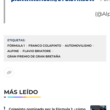
(@Al
ETIQUETAS:
FÓRMULA 1
FRANCO COLAPINTO
AUTOMOVILISMO
ALPINE
FLAVIO BRIATORE
GRAN PREMIO DE GRAN BRETAÑA
MÁS LEÍDO
Colapinto nominado por la Fórmula 1: ¿cómo