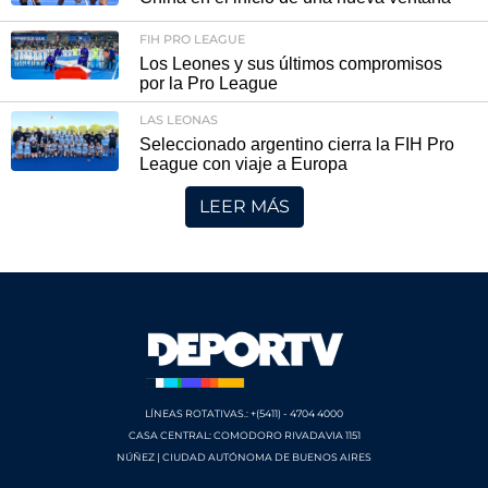
FIH PRO LEAGUE
Los Leones y sus últimos compromisos
por la Pro League
LAS LEONAS
Seleccionado argentino cierra la FIH Pro
League con viaje a Europa
LEER MÁS
LÍNEAS ROTATIVAS.: +(5411) - 4704 4000
CASA CENTRAL: COMODORO RIVADAVIA 1151
NÚÑEZ | CIUDAD AUTÓNOMA DE BUENOS AIRES