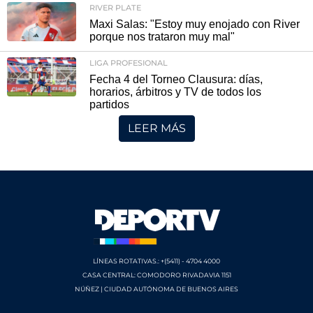
RIVER PLATE
Maxi Salas: "Estoy muy enojado con River
porque nos trataron muy mal"
LIGA PROFESIONAL
Fecha 4 del Torneo Clausura: días,
horarios, árbitros y TV de todos los
partidos
LEER MÁS
LÍNEAS ROTATIVAS.: +(5411) - 4704 4000
CASA CENTRAL: COMODORO RIVADAVIA 1151
NÚÑEZ | CIUDAD AUTÓNOMA DE BUENOS AIRES