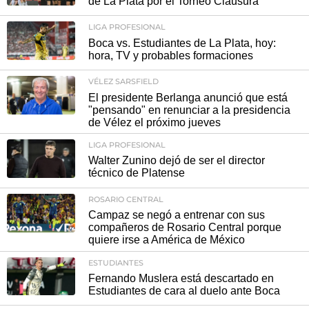
de La Plata por el Torneo Clausura
LIGA PROFESIONAL
Boca vs. Estudiantes de La Plata, hoy:
hora, TV y probables formaciones
VÉLEZ SARSFIELD
El presidente Berlanga anunció que está
"pensando" en renunciar a la presidencia
de Vélez el próximo jueves
LIGA PROFESIONAL
Walter Zunino dejó de ser el director
técnico de Platense
ROSARIO CENTRAL
Campaz se negó a entrenar con sus
compañeros de Rosario Central porque
quiere irse a América de México
ESTUDIANTES
Fernando Muslera está descartado en
Estudiantes de cara al duelo ante Boca