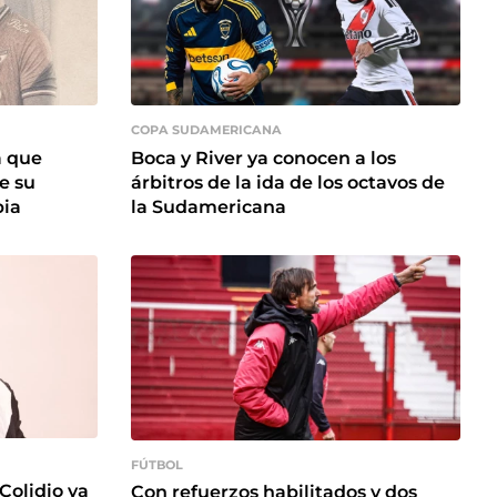
COPA SUDAMERICANA
a que
Boca y River ya conocen a los
e su
árbitros de la ida de los octavos de
bia
la Sudamericana
FÚTBOL
Colidio ya
Con refuerzos habilitados y dos