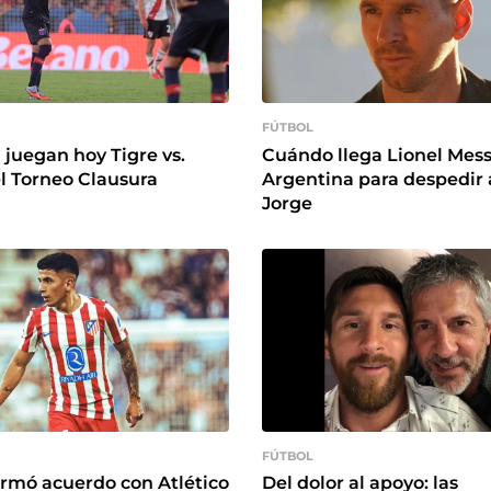
FÚTBOL
 juegan hoy Tigre vs.
Cuándo llega Lionel Messi
el Torneo Clausura
Argentina para despedir 
Jorge
FÚTBOL
irmó acuerdo con Atlético
Del dolor al apoyo: las