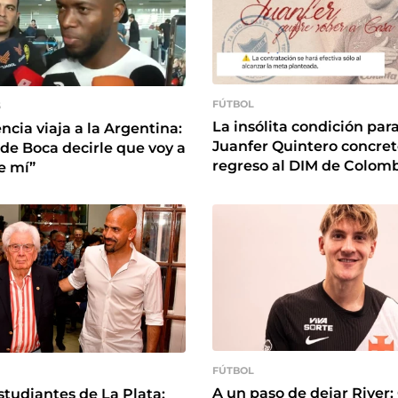
FÚTBOL
S
La insólita condición par
ncia viaja a la Argentina:
Juanfer Quintero concret
 de Boca decirle que voy a
regreso al DIM de Colom
e mí”
FÚTBOL
A un paso de dejar River: 
studiantes de La Plata: