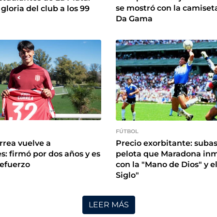
se mostró con la camiset
gloria del club a los 99
Da Gama
FÚTBOL
rrea vuelve a
Precio exorbitante: subas
s: firmó por dos años y es
pelota que Maradona inm
refuerzo
con la "Mano de Dios" y el
Siglo"
LEER MÁS