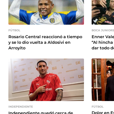
FÚTBOL
BOCA JUNIOR
Rosario Central reaccionó a tiempo
Enner Vale
y se lo dio vuelta a Aldosivi en
“Al hincha
Arroyito
dar todo d
FÚTBOL
INDEPENDIENTE
Dolor en E
Independiente quedó cerca de