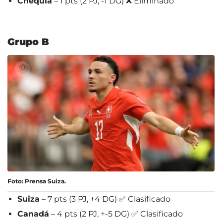
Chequia
– 1 pts (2 PJ, -1 DG) ❌ Eliminado
Grupo B
Foto: Prensa Suiza.
Suiza
– 7 pts (3 PJ, +4 DG) ✅ Clasificado
Canadá
– 4 pts (2 PJ, +-5 DG) ✅ Clasificado