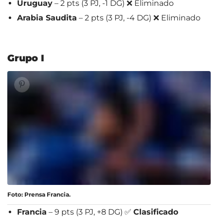
Uruguay
– 2 pts (3 PJ, -1 DG) ❌ Eliminado
Arabia Saudita
– 2 pts (3 PJ, -4 DG) ❌ Eliminado
Grupo I
Foto: Prensa Francia.
Francia
– 9 pts (3 PJ, +8 DG) ✅
Clasificado