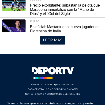
Precio exorbitante: subastan la pelota que
Maradona inmortalizó con la "Mano de
Dios" y el "Gol del Siglo"
FÚTBOL
Es oficial: Mastantuono, nuevo jugador de
Fiorentina de Italia
LEER MÁS
LÍNEAS ROTATIVAS.: +(5411) - 4704 4000
CASA CENTRAL: COMODORO RIVADAVIA 1151
NÚÑEZ | CIUDAD AUTÓNOMA DE BUENOS AIRES
Te recordamos que el canal del deporte argentino puede