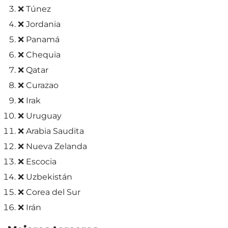
❌ Túnez
❌ Jordania
❌ Panamá
❌ Chequia
❌ Qatar
❌ Curazao
❌ Irak
❌ Uruguay
❌ Arabia Saudita
❌ Nueva Zelanda
❌ Escocia
❌ Uzbekistán
❌ Corea del Sur
❌ Irán