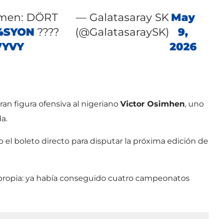
ağmen: DÖRT
— Galatasaray SK
May
4SYON
????
(@GalatasaraySK)
9,
7YVY
2026
n figura ofensiva al nigeriano
Victor Osimhen
, uno
a.
 el boleto directo para disputar la próxima edición de
a propia: ya había conseguido cuatro campeonatos