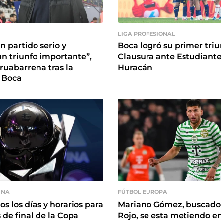
S
LIGA PROFESIONAL
n partido serio y
Boca logró su primer triu
n triunfo importante”,
Clausura ante Estudiante
ruabarrena tras la
Huracán
e Boca
INA
FÚTBOL EUROPA
s los días y horarios para
Mariano Gómez, buscado 
 de final de la Copa
Rojo, se esta metiendo e