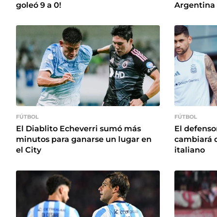
goleó 9 a 0!
Argentina
FÚTBOL
FÚTBOL
El Diablito Echeverri sumó más
El defenso
minutos para ganarse un lugar en
cambiará d
el City
italiano