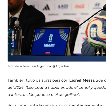
Foto de la Selección Argentina (@Argentina).
También, tuvo palabras para con
Lionel Messi
,
que a
del 2026
:
“Leo podría haber errado el penal y quedar
a intentar. Me pone la piel de gallina"
.
Por último, ante la sensación momentáneamente de