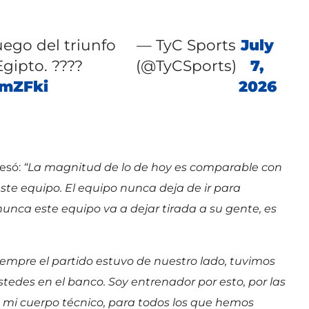
ego del triunfo
— TyC Sports
July
gipto. ????
(@TyCSports)
7,
imZFki
2026
resó:
“La magnitud de lo de hoy es comparable con
te equipo. El equipo nunca deja de ir para
unca este equipo va a dejar tirada a su gente, es
iempre el partido estuvo de nuestro lado, tuvimos
tedes en el banco. Soy entrenador por esto, por las
n mi cuerpo técnico, para todos los que hemos