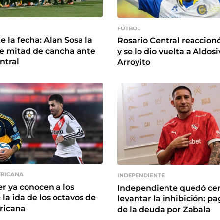
FÚTBOL
e la fecha: Alan Sosa la
Rosario Central reaccion
de mitad de cancha ante
y se lo dio vuelta a Aldosi
ntral
Arroyito
RICANA
INDEPENDIENTE
er ya conocen a los
Independiente quedó cer
 la ida de los octavos de
levantar la inhibición: p
ricana
de la deuda por Zabala