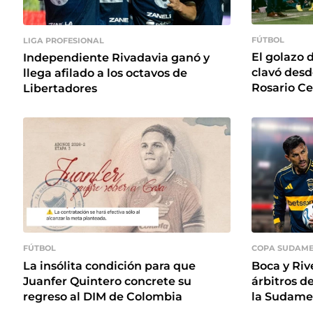
FÚTBOL
LIGA PROFESIONAL
El golazo d
Independiente Rivadavia ganó y
clavó des
llega afilado a los octavos de
Rosario Ce
Libertadores
FÚTBOL
COPA SUDAME
La insólita condición para que
Boca y Riv
Juanfer Quintero concrete su
árbitros de
regreso al DIM de Colombia
la Sudame