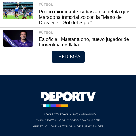
FÚTBOL
Precio exorbitante: subastan la pelota que
Maradona inmortalizó con la "Mano de
Dios" y el "Gol del Siglo"
FÚTBOL
Es oficial: Mastantuono, nuevo jugador de
Fiorentina de Italia
LEER MÁS
LÍNEAS ROTATIVAS.: +(5411) - 4704 4000
CASA CENTRAL: COMODORO RIVADAVIA 1151
NÚÑEZ | CIUDAD AUTÓNOMA DE BUENOS AIRES