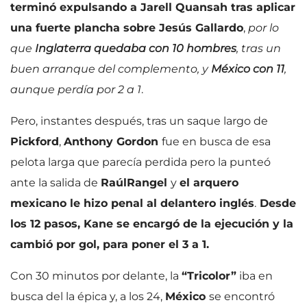
terminó expulsando a Jarell Quansah tras aplicar
una fuerte plancha sobre Jesús Gallardo
,
por lo
que
Inglaterra quedaba con 10 hombres
, tras un
buen arranque del complemento, y
México con 11
,
aunque perdía por 2 a 1
.
Pero, instantes después, tras un saque largo de
Pickford
,
Anthony Gordon
fue en busca de esa
pelota larga que parecía perdida pero la punteó
ante la salida de
Raúl
Rangel
y
el arquero
mexicano le hizo penal al delantero inglés
.
Desde
los 12 pasos, Kane se encargó de la ejecución y la
cambió por gol, para poner el 3 a 1.
Con 30 minutos por delante, la
“Tricolor”
iba en
busca del la épica y, a los 24,
México
se encontró