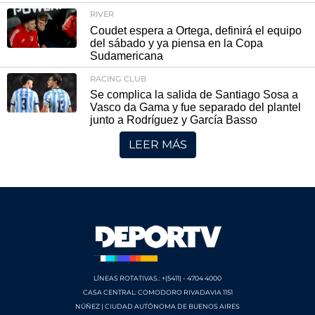
RIVER
Coudet espera a Ortega, definirá el equipo
del sábado y ya piensa en la Copa
Sudamericana
RACING CLUB
Se complica la salida de Santiago Sosa a
Vasco da Gama y fue separado del plantel
junto a Rodríguez y García Basso
LEER MÁS
LÍNEAS ROTATIVAS.: +(5411) - 4704 4000
CASA CENTRAL: COMODORO RIVADAVIA 1151
NÚÑEZ | CIUDAD AUTÓNOMA DE BUENOS AIRES