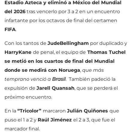
Estadio Azteca y eliminó a México del Mundial
del 2026
tras vencerlo por 3 a 2 en un encuentro
infartante por los octavos de final del certamen
FIFA
.
Con los tantos de
Jude
Bellingham
por duplicado y
Harry
Kane
de penal, el equipo de
Thomas Tuchel
se metió en los cuartos de final del Mundial
donde se medirá con Noruega
,
que más
temprano venció a
Brasil
. También padeció la
expulsión de
Jarell Quansah
, que se perderá el
próximo encuentro.
En la
“Tricolor”
marcaron
Julián Quiñones
que
puso el 1 a 2 y
Raúl Jiménez
el 2 a 3, que fue el
marcador final.