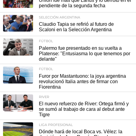
Unión fue más que Lanús y lo derrotó en el
pendiente de la segunda fecha
SELECCIÓN ARGENTINA
Claudio Tapia se refirió al futuro de
Scaloni en la Selección Argentina
FÚTBOL
Palermo fue presentado en su vuelta a
Platense: "Entusiasma lo que tenemos por
delante"
FÚTBOL
Furor por Mastantuono: la joya argentina
revolucionó Italia antes de firmar con
Fiorentina
RIVER
El nuevo refuerzo de River: Ortega firmó y
se sumó al trabajo de cara al debut ante
Tigre
LIGA PROFESIONAL
Dónde hará de local Boca vs. Vélez: la