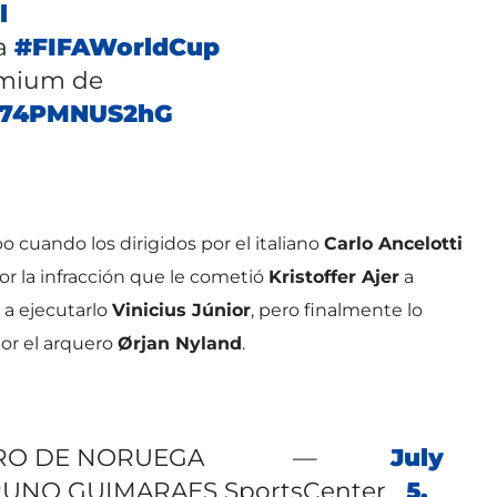
l
la
#FIFAWorldCup
emium de
m/74PMNUS2hG
 cuando los dirigidos por el italiano
Carlo Ancelotti
or la infracción que le cometió
Kristoffer Ajer
a
 a ejecutarlo
Vinicius Júnior
, pero finalmente lo
por el arquero
Ørjan Nyland
.
ERO DE NORUEGA
—
July
BRUNO GUIMARAES
SportsCenter
5,