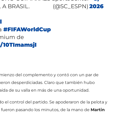
 A BRASIL.
(@SC_ESPN)
2026
l
la
#FIFAWorldCup
emium de
m/10TImamsjI
omienzo del complemento y contó con un par de
 fueron desperdiciadas. Claro que también hubo
 caída de su valla en más de una oportunidad.
el control del partido. Se apoderaron de la pelota y
me fueron pasando los minutos, de la mano de
Martin