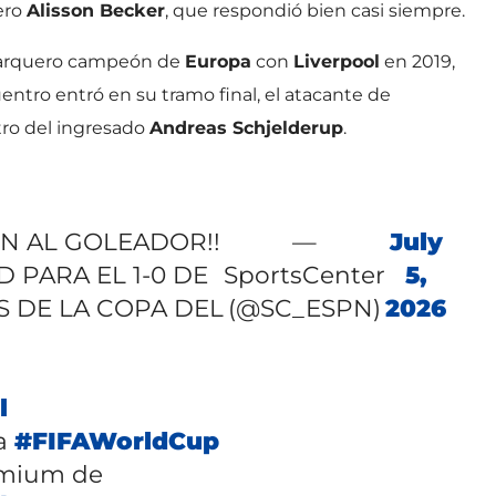
uero
Alisson Becker
, que respondió bien casi siempre.
el arquero campeón de
Europa
con
Liverpool
en 2019,
entro entró en su tramo final, el atacante de
tro del ingresado
Andreas Schjelderup
.
N AL GOLEADOR!!
—
July
 PARA EL 1-0 DE
SportsCenter
5,
S DE LA COPA DEL
(@SC_ESPN)
2026
l
la
#FIFAWorldCup
emium de