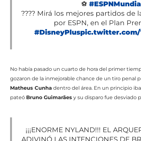
⚽
#ESPNMundia
???? Mirá los mejores partidos de 
por ESPN, en el Plan Pr
#DisneyPlus
pic.twitter.co
No había pasado un cuarto de hora del primer tiempo
gozaron de la inmejorable chance de un tiro penal p
Matheus Cunha
dentro del área. En un principio iba
pateó
Bruno Guimarães
y su disparo fue desviado 
¡¡¡ENORME NYLAND!!! EL ARQU
ADIVINÓ LAS INTENCIONES DE 