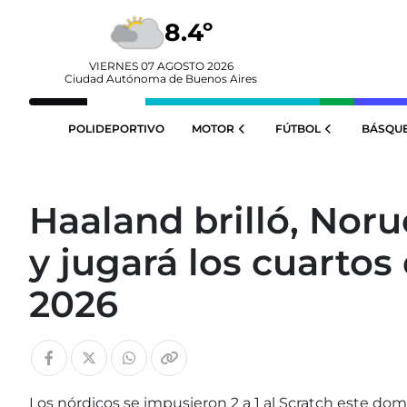
8.4º
VIERNES 07 AGOSTO 2026
Ciudad Autónoma de Buenos Aires
POLIDEPORTIVO
MOTOR
FÚTBOL
BÁSQU
Haaland brilló, Noru
y jugará los cuartos
2026
Los nórdicos se impusieron 2 a 1 al Scratch este do