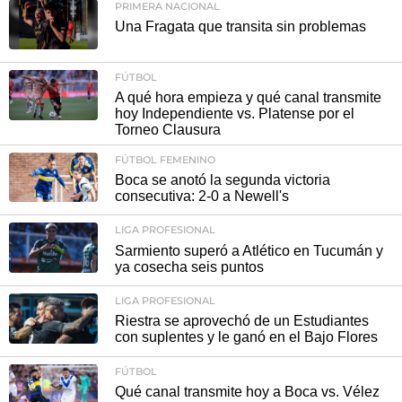
PRIMERA NACIONAL
Una Fragata que transita sin problemas
FÚTBOL
A qué hora empieza y qué canal transmite
hoy Independiente vs. Platense por el
Torneo Clausura
FÚTBOL FEMENINO
Boca se anotó la segunda victoria
consecutiva: 2-0 a Newell's
LIGA PROFESIONAL
Sarmiento superó a Atlético en Tucumán y
ya cosecha seis puntos
LIGA PROFESIONAL
Riestra se aprovechó de un Estudiantes
con suplentes y le ganó en el Bajo Flores
FÚTBOL
Qué canal transmite hoy a Boca vs. Vélez