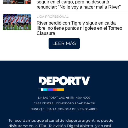
seguir en el cargo, pero no descartó
renunciar: “No le voy a hacer mal a River”
LIGA PROFESIONAL
River perdió con Tigre y sigue en caída
libre: no tiene puntos ni goles en el Torneo
Clausura
LEER MÁS
LÍNEAS ROTATIVAS.: +(5411) - 4704 4000
CASA CENTRAL: COMODORO RIVADAVIA 1151
NÚÑEZ | CIUDAD AUTÓNOMA DE BUENOS AIRES
Te recordamos que el canal del deporte argentino puede
disfrutarse en la TDA -Televisión Digital Abierta- y en casi