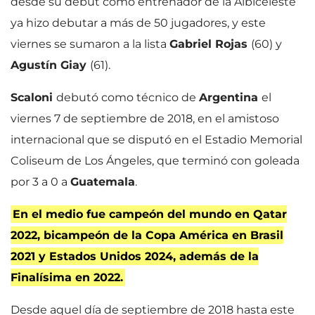
desde su debut como entrenador de la Albiceleste
ya hizo debutar a más de 50 jugadores, y este
viernes se sumaron a la lista
Gabriel Rojas
(60) y
Agustín Giay
(61).
Scaloni
debutó como técnico de
Argentina
el
viernes 7 de septiembre de 2018, en el amistoso
internacional que se disputó en el Estadio Memorial
Coliseum de Los Ángeles, que terminó con goleada
por 3 a 0 a
Guatemala
.
En el medio fue campeón del mundo en Qatar
2022, bicampeón de la Copa América en Brasil
2021 y Estados Unidos 2024, además de la
Finalísima en 2022.
Desde aquel día de septiembre de 2018 hasta este