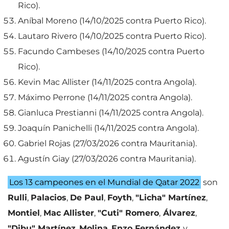
Rico).
Aníbal Moreno (14/10/2025 contra Puerto Rico).
Lautaro Rivero (14/10/2025 contra Puerto Rico).
Facundo Cambeses (14/10/2025 contra Puerto
Rico).
Kevin Mac Allister (14/11/2025 contra Angola).
Máximo Perrone (14/11/2025 contra Angola).
Gianluca Prestianni (14/11/2025 contra Angola).
Joaquín Panichelli (14/11/2025 contra Angola).
Gabriel Rojas (27/03/2026 contra Mauritania).
Agustín Giay (27/03/2026 contra Mauritania).
Los 13 campeones en el Mundial de Qatar 2022
son
Rulli
,
Palacios
,
De Paul
,
Foyth
,
"Licha" Martínez
,
Montiel
,
Mac Allister
,
"Cuti" Romero
,
Álvarez
,
"Dibu" Martínez
,
Molina
,
Enzo Fernández
y