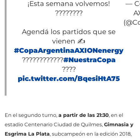
¡Esta semana volvemos!
— C
????????
A
(@Co
Agendá los partidos que se
vienen ✍️
#CopaArgentinaAXIONenergy
????????????
#NuestraCopa
????
pic.twitter.com/BqesiHtA75
En el segundo turno,
a partir de las 21:30
, en el
estadio Centenario Ciudad de Quilmes,
Gimnasia y
Esgrima La Plata
, subcampeón en la edición 2018,