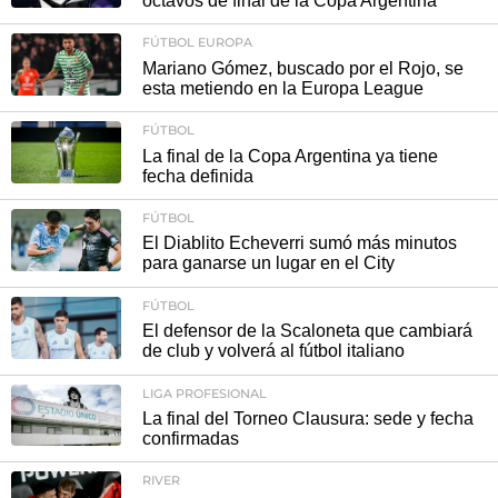
octavos de final de la Copa Argentina
FÚTBOL EUROPA
Mariano Gómez, buscado por el Rojo, se
esta metiendo en la Europa League
FÚTBOL
La final de la Copa Argentina ya tiene
fecha definida
FÚTBOL
El Diablito Echeverri sumó más minutos
para ganarse un lugar en el City
FÚTBOL
El defensor de la Scaloneta que cambiará
de club y volverá al fútbol italiano
LIGA PROFESIONAL
La final del Torneo Clausura: sede y fecha
confirmadas
RIVER