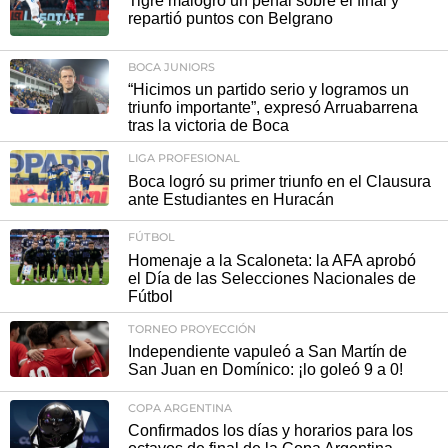
Tigre malogró un penal sobre el final y
repartió puntos con Belgrano
BOCA JUNIORS
“Hicimos un partido serio y logramos un
triunfo importante”, expresó Arruabarrena
tras la victoria de Boca
LIGA PROFESIONAL
Boca logró su primer triunfo en el Clausura
ante Estudiantes en Huracán
FÚTBOL
Homenaje a la Scaloneta: la AFA aprobó
el Día de las Selecciones Nacionales de
Fútbol
TORNEO PROYECCIÓN
Independiente vapuleó a San Martín de
San Juan en Domínico: ¡lo goleó 9 a 0!
COPA ARGENTINA
Confirmados los días y horarios para los