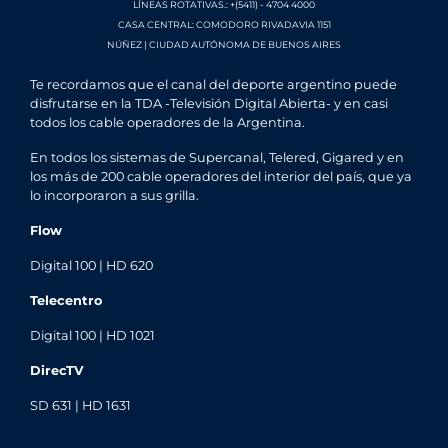
LÍNEAS ROTATIVAS.: +(5411) - 4704 4000
CASA CENTRAL: COMODORO RIVADAVIA 1151
NÚÑEZ | CIUDAD AUTÓNOMA DE BUENOS AIRES
Te recordamos que el canal del deporte argentino puede
disfrutarse en la TDA -Televisión Digital Abierta- y en casi
todos los cable operadores de la Argentina.
En todos los sistemas de Supercanal, Telered, Gigared y en
los más de 200 cable operadores del interior del país, que ya
lo incorporaron a sus grilla.
Flow
Digital 100 | HD 620
Telecentro
Digital 100 | HD 1021
DirecTV
SD 631 | HD 1631