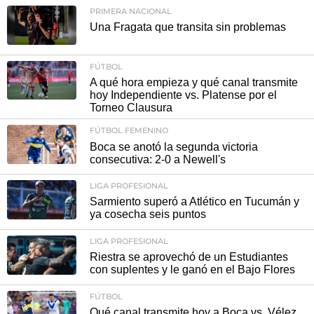
PRIMERA NACIONAL
Una Fragata que transita sin problemas
FÚTBOL
A qué hora empieza y qué canal transmite
hoy Independiente vs. Platense por el
Torneo Clausura
FÚTBOL FEMENINO
Boca se anotó la segunda victoria
consecutiva: 2-0 a Newell's
LIGA PROFESIONAL
Sarmiento superó a Atlético en Tucumán y
ya cosecha seis puntos
LIGA PROFESIONAL
Riestra se aprovechó de un Estudiantes
con suplentes y le ganó en el Bajo Flores
FÚTBOL
Qué canal transmite hoy a Boca vs. Vélez