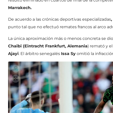
resultó eliminado en cuartos de final de la competen
Marrakech.
De acuerdo a las crónicas deportivas especializadas
,
punto tal que no efectuó remates francos al arco ad
La única aproximación más o menos concreta se dio
Chaibi (Eintracht Frankfurt, Alemania
) remató y e
Ajayi
. El árbitro senegalés
Issa Sy
omitió la infracció