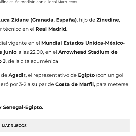
ifinales. Se medirán con el local Marruecos
Luca Zidane (Granada, España)
, hijo de
Zinedine
,
r técnico en el
Real Madrid.
ial vigente en el
Mundial Estados Unidos-México-
e junio
, a las 22.00, en el
Arrowhead Stadium de
o J
, de la cita ecuménica
d de
Agadir,
el representativo de
Egipto
(con un gol
peró por 3-2 a su par de
Costa de Marfil,
para meterse
y Senegal-Egipto.
MARRUECOS