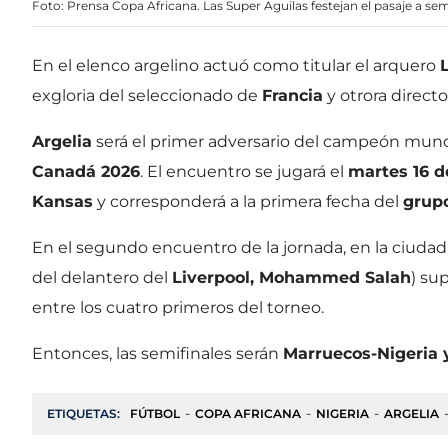
Foto: Prensa Copa Africana. Las Super Aguilas festejan el pasaje a sem
En el elenco argelino actuó como titular el arquero
exgloria del seleccionado de
Francia
y otrora directo
Argelia
será el primer adversario del campeón mund
Canadá 2026
. El encuentro se jugará el
martes 16 d
Kansas
y corresponderá a la primera fecha del
grup
En el segundo encuentro de la jornada, en la ciuda
del delantero del
Liverpool, Mohammed Salah
) su
entre los cuatro primeros del torneo.
Entonces, las semifinales serán
Marruecos-Nigeria 
ETIQUETAS:
FÚTBOL
COPA AFRICANA
NIGERIA
ARGELIA