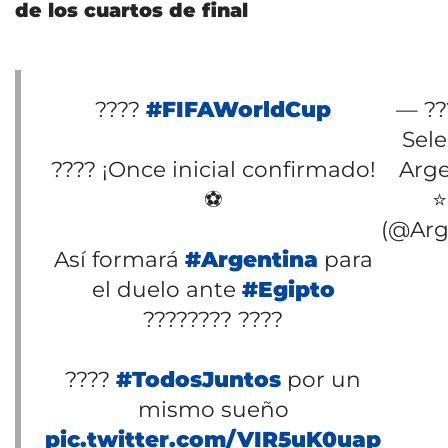
de los cuartos de final
????
#FIFAWorldCup
— ??
Sel
???? ¡Once inicial confirmado!
Arge
⚽
⭐
(@Arg
Así formará
#Argentina
para
el duelo ante
#Egipto
???????? ????
????
#TodosJuntos
por un
mismo sueño
pic.twitter.com/VIR5uK0uap