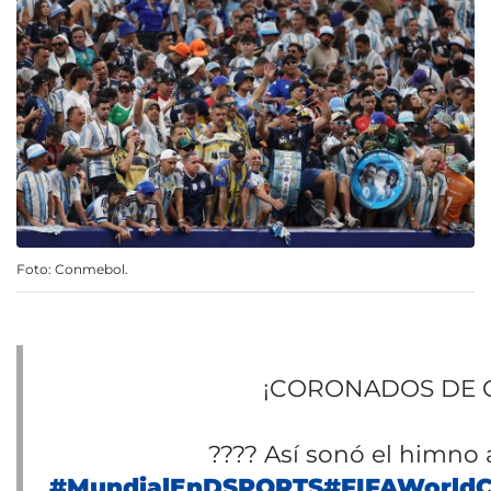
Foto: Conmebol.
¡CORONADOS DE GL
????️ Así sonó el himno
#MundialEnDSPORTS
#FIFAWorld