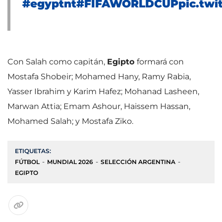
#egyptnt
#FIFAWORLDCUP
pic.tw
Con Salah como capitán,
Egipto
formará con
Mostafa Shobeir; Mohamed Hany, Ramy Rabia,
Yasser Ibrahim y Karim Hafez; Mohanad Lasheen,
Marwan Attia; Emam Ashour, Haissem Hassan,
Mohamed Salah; y Mostafa Ziko.
ETIQUETAS:
FÚTBOL
MUNDIAL 2026
SELECCIÓN ARGENTINA
EGIPTO