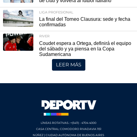
de club y volverá al fútbol italiano
LIGA PROFESIONAL
La final del Torneo Clausura: sede y fecha
confirmadas
RIVER
Coudet espera a Ortega, definirá el equipo
del sábado y ya piensa en la Copa
Sudamericana
LEER MÁS
LÍNEAS ROTATIVAS.: +(5411) - 4704 4000
CASA CENTRAL: COMODORO RIVADAVIA 1151
NÚÑEZ | CIUDAD AUTÓNOMA DE BUENOS AIRES