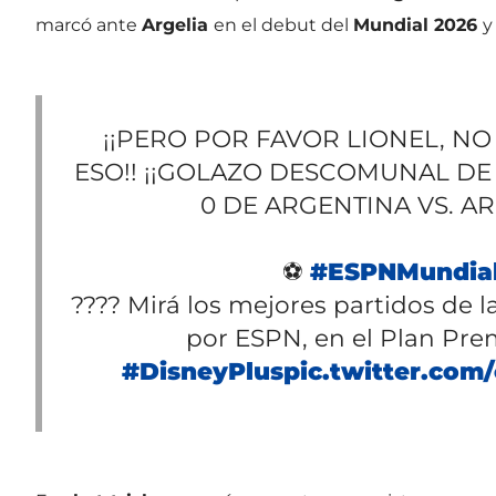
marcó ante
Argelia
en el debut del
Mundial 2026
y
¡¡PERO POR FAVOR LIONEL, N
ESO!! ¡¡GOLAZO DESCOMUNAL DE 
0 DE ARGENTINA VS. AR
⚽
#ESPNMundia
???? Mirá los mejores partidos de l
por ESPN, en el Plan Pr
#DisneyPlus
pic.twitter.co