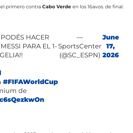
 el primero contra
Cabo Verde
en los 16avos. de final.
O PODÉS HACER
—
June
MESSI PARA EL 1-
SportsCenter
17,
GELIA!!
(@SC_ESPN)
2026
l
a
#FIFAWorldCup
emium de
m/c6sQezkwOn