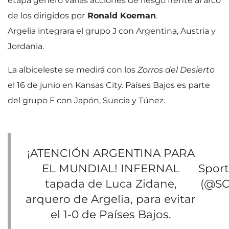
etapa generó varias acciones de riesgo frente al arco
de los dirigidos por
Ronald Koeman
.
Argelia integrara el grupo J con Argentina, Austria y
Jordania.
La albiceleste se medirá con los
Zorros del Desierto
el 16 de junio en Kansas City. Países Bajos es parte
del grupo F con Japón, Suecia y Túnez.
¡ATENCIÓN ARGENTINA PARA
EL MUNDIAL! INFERNAL
Spor
tapada de Luca Zidane,
(@SC
arquero de Argelia, para evitar
el 1-0 de Países Bajos.