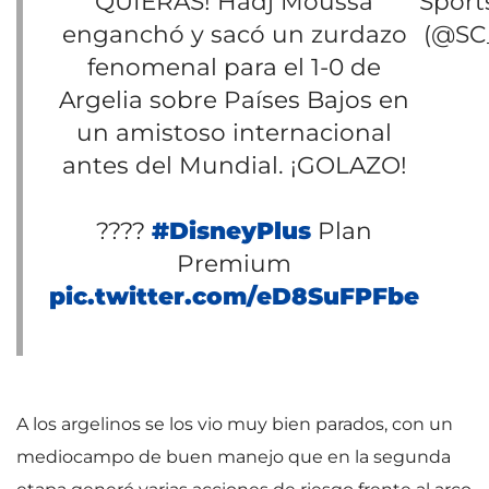
QUIERAS! Hadj Moussa
Sport
enganchó y sacó un zurdazo
(@SC
fenomenal para el 1-0 de
Argelia sobre Países Bajos en
un amistoso internacional
antes del Mundial. ¡GOLAZO!
????
#DisneyPlus
Plan
Premium
pic.twitter.com/eD8SuFPFbe
A los argelinos se los vio muy bien parados, con un
mediocampo de buen manejo que en la segunda