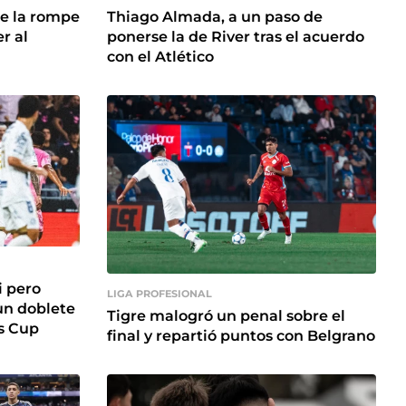
ue la rompe
Thiago Almada, a un paso de
r al
ponerse la de River tras el acuerdo
con el Atlético
i pero
LIGA PROFESIONAL
un doblete
Tigre malogró un penal sobre el
es Cup
final y repartió puntos con Belgrano