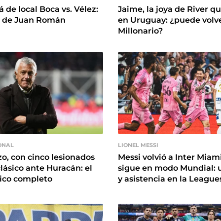
 de local Boca vs. Vélez:
Jaime, la joya de River q
ón de Juan Román
en Uruguay: ¿puede volve
Millonario?
ONAL
LIONEL MESSI
o, con cinco lesionados
Messi volvió a Inter Miam
clásico ante Huracán: el
sigue en modo Mundial: 
ico completo
y asistencia en la Leagu