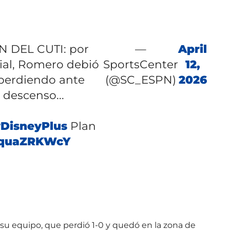
N DEL CUTI: por
—
April
ial, Romero debió
SportsCenter
12,
 perdiendo ante
(@SC_ESPN)
2026
descenso...
DisneyPlus
Plan
/kquaZRKWcY
 su equipo, que perdió 1-0 y quedó en la zona de